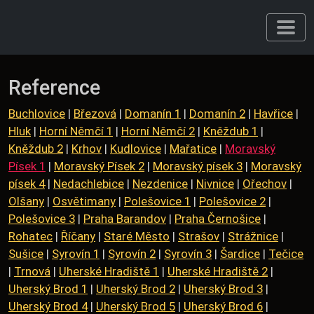
Reference
Buchlovice
|
Březová
|
Domanín 1
|
Domanín 2
|
Havřice
|
Hluk
|
Horní Němčí 1
|
Horní Němčí 2
|
Kněždub 1
|
Kněždub 2
|
Krhov
|
Kudlovice
|
Mařatice
|
Moravský
Písek 1
|
Moravský Písek 2
|
Moravský písek 3
|
Moravský
písek 4
|
Nedachlebice
|
Nezdenice
|
Nivnice
|
Ořechov
|
Olšany
|
Osvětimany
|
Polešovice 1
|
Polešovice 2
|
Polešovice 3
|
Praha Barandov
|
Praha Černošice
|
Rohatec
|
Říčany
|
Staré Město
|
Strašov
|
Strážnice
|
Sušice
|
Syrovín 1
|
Syrovín 2
|
Syrovín 3
|
Šardice
|
Tečice
|
Trnová
|
Uherské Hradiště 1
|
Uherské Hradiště 2
|
Uherský Brod 1
|
Uherský Brod 2
|
Uherský Brod 3
|
Uherský Brod 4
|
Uherský Brod 5
|
Uherský Brod 6
|