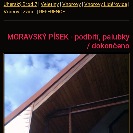
Uherský Brod 7
|
Veletiny
|
Vnorovy
|
Vnorovy Lidéřovice
|
Vracov
|
Zářičí
|
REFERENCE
MORAVSKÝ PÍSEK - podbití, palubky
/ dokončeno