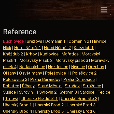
Reference
Buchlovice
|
Březová
|
Domanín 1
|
Domanín 2
|
Havřice
|
Hluk
|
Horní Němčí 1
|
Horní Němčí 2
|
Kněždub 1
|
Kněždub 2
|
Krhov
|
Kudlovice
|
Mařatice
|
Moravský
Písek 1
|
Moravský Písek 2
|
Moravský písek 3
|
Moravský
písek 4
|
Nedachlebice
|
Nezdenice
|
Nivnice
|
Ořechov
|
Olšany
|
Osvětimany
|
Polešovice 1
|
Polešovice 2
|
Polešovice 3
|
Praha Barandov
|
Praha Černošice
|
Rohatec
|
Říčany
|
Staré Město
|
Strašov
|
Strážnice
|
Sušice
|
Syrovín 1
|
Syrovín 2
|
Syrovín 3
|
Šardice
|
Tečice
|
Trnová
|
Uherské Hradiště 1
|
Uherské Hradiště 2
|
Uherský Brod 1
|
Uherský Brod 2
|
Uherský Brod 3
|
Uherský Brod 4
|
Uherský Brod 5
|
Uherský Brod 6
|