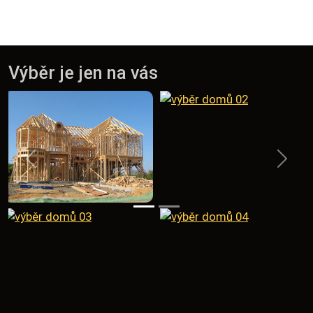
Výběr je jen na vás
Předchozí
Násled