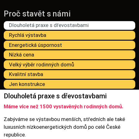
Proč stavět s námi
Dlouholetá praxe s dřevostavbami
Rychlá výstavba
Energetická úspornost
Nízká cena
Velký výběr rodinných domů
Kvalitní stavba
Jen konstrukce
Dlouholetá praxe s dřevostavbami
Máme více než 1500 vystavěných rodinných domů.
Zabýváme se výstavbou menších, středních ale také
luxusních nízkoenergetických domů po celé České
republice.